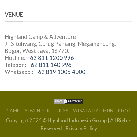
VENUE
Highland Camp & Adventure
Jl. Situhyang, Curug Panjang, Megamendung,
Bogor, West Java, 16770.
Hotline:
+62 811 1200 996
Telepon:
+62 811 140 996
Whatsapp :
+62 819 1005 4000
CAMP
ADVENTURE
HEXS
WISATA HALIMUN
BLOG
Copyright 2026 ©
Highland Indonesia Group
| All Rights
Reserved |
Privacy Policy