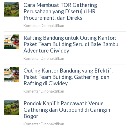
Secara
Simulasi
Cara Membuat TOR Gathering
Memilih
Objektif
Anggaran
Vendor
Perusahaan yang Disetujui HR,
untuk
Gathering
Procurement, dan Direksi
Mendapatkan
Perusahaan
Vendor
pada
Komentar Dinonaktifkan
yang
yang
Cara
Aman
Tepat
Rafting Bandung untuk Outing Kantor:
Membuat
dan
TOR
Paket Team Building Seru di Bale Bambu
Profesional
Gathering
Adventure Ciwidey
Perusahaan
pada
Komentar Dinonaktifkan
yang
Rafting
Disetujui
Outing Kantor Bandung yang Efektif:
Bandung
HR,
untuk
Paket Team Building, Gathering, dan
Procurement,
Outing
Rafting di Ciwidey
dan
Kantor:
Direksi
pada
Komentar Dinonaktifkan
Paket
Outing
Team
Pondok Kapilih Pancawati: Venue
Kantor
Building
Bandung
Gathering dan Outbound di Caringin
Seru
yang
Bogor
di
Efektif:
Bale
pada
Komentar Dinonaktifkan
Paket
Bambu
Pondok