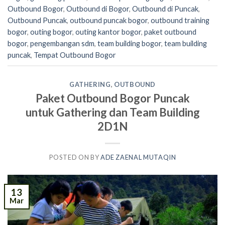
Outbound Bogor
,
Outbound di Bogor
,
Outbound di Puncak
,
Outbound Puncak
,
outbound puncak bogor
,
outbound training
bogor
,
outing bogor
,
outing kantor bogor
,
paket outbound
bogor
,
pengembangan sdm
,
team building bogor
,
team building
puncak
,
Tempat Outbound Bogor
GATHERING
,
OUTBOUND
Paket Outbound Bogor Puncak
untuk Gathering dan Team Building
2D1N
POSTED ON
BY
ADE ZAENAL MUTAQIN
13
Mar