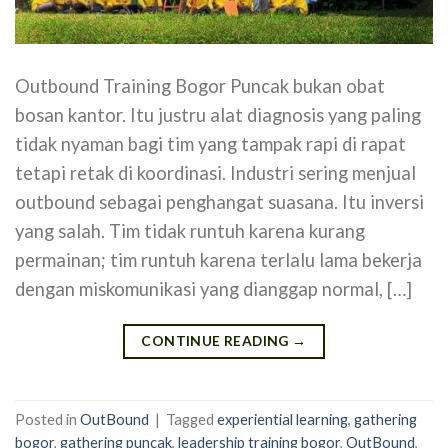
Outbound Training Bogor Puncak bukan obat
bosan kantor. Itu justru alat diagnosis yang paling
tidak nyaman bagi tim yang tampak rapi di rapat
tetapi retak di koordinasi. Industri sering menjual
outbound sebagai penghangat suasana. Itu inversi
yang salah. Tim tidak runtuh karena kurang
permainan; tim runtuh karena terlalu lama bekerja
dengan miskomunikasi yang dianggap normal, […]
CONTINUE READING
→
Posted in
OutBound
|
Tagged
experiential learning
,
gathering
bogor
,
gathering puncak
,
leadership training bogor
,
OutBound
,