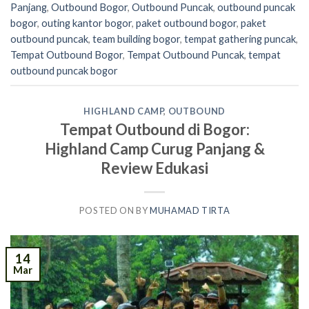
Panjang
,
Outbound Bogor
,
Outbound Puncak
,
outbound puncak
bogor
,
outing kantor bogor
,
paket outbound bogor
,
paket
outbound puncak
,
team building bogor
,
tempat gathering puncak
,
Tempat Outbound Bogor
,
Tempat Outbound Puncak
,
tempat
outbound puncak bogor
HIGHLAND CAMP
,
OUTBOUND
Tempat Outbound di Bogor:
Highland Camp Curug Panjang &
Review Edukasi
POSTED ON
BY
MUHAMAD TIRTA
14
Mar