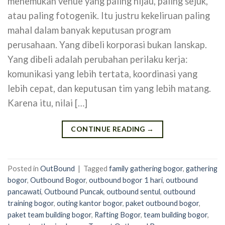
menemukan venue yang paling hijau, paling sejuk,
atau paling fotogenik. Itu justru kekeliruan paling
mahal dalam banyak keputusan program
perusahaan. Yang dibeli korporasi bukan lanskap.
Yang dibeli adalah perubahan perilaku kerja:
komunikasi yang lebih tertata, koordinasi yang
lebih cepat, dan keputusan tim yang lebih matang.
Karena itu, nilai […]
CONTINUE READING
→
Posted in
OutBound
|
Tagged
family gathering bogor
,
gathering
bogor
,
Outbound Bogor
,
outbound bogor 1 hari
,
outbound
pancawati
,
Outbound Puncak
,
outbound sentul
,
outbound
training bogor
,
outing kantor bogor
,
paket outbound bogor
,
paket team building bogor
,
Rafting Bogor
,
team building bogor
,