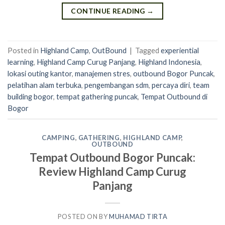
CONTINUE READING
→
Posted in
Highland Camp
,
OutBound
|
Tagged
experiential
learning
,
Highland Camp Curug Panjang
,
Highland Indonesia
,
lokasi outing kantor
,
manajemen stres
,
outbound Bogor Puncak
,
pelatihan alam terbuka
,
pengembangan sdm
,
percaya diri
,
team
building bogor
,
tempat gathering puncak
,
Tempat Outbound di
Bogor
CAMPING
,
GATHERING
,
HIGHLAND CAMP
,
OUTBOUND
Tempat Outbound Bogor Puncak:
Review Highland Camp Curug
Panjang
POSTED ON
BY
MUHAMAD TIRTA