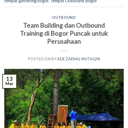
tempat gathering bogor
,
Tempat Outbound Bogor
OUTBOUND
Team Building dan Outbound
Training di Bogor Puncak untuk
Perusahaan
POSTED ON
BY
ADE ZAENAL MUTAQIN
13
Mar