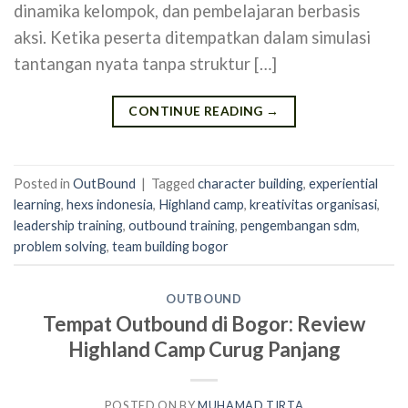
dinamika kelompok, dan pembelajaran berbasis
aksi. Ketika peserta ditempatkan dalam simulasi
tantangan nyata tanpa struktur […]
CONTINUE READING
→
Posted in
OutBound
|
Tagged
character building
,
experiential
learning
,
hexs indonesia
,
Highland camp
,
kreativitas organisasi
,
leadership training
,
outbound training
,
pengembangan sdm
,
problem solving
,
team building bogor
OUTBOUND
Tempat Outbound di Bogor: Review
Highland Camp Curug Panjang
POSTED ON
BY
MUHAMAD TIRTA