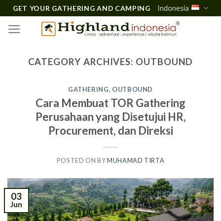
Skip
Indonesia
GET YOUR GATHERING AND CAMPING
to
content
CATEGORY ARCHIVES:
OUTBOUND
GATHERING
,
OUTBOUND
Cara Membuat TOR Gathering
Perusahaan yang Disetujui HR,
Procurement, dan Direksi
POSTED ON
BY
MUHAMAD TIRTA
03
Jun