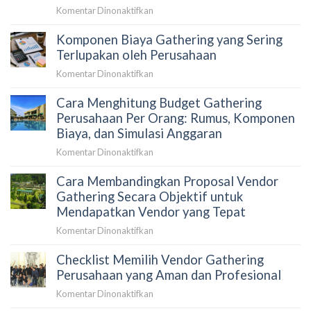
pada
Komentar Dinonaktifkan
15
Komponen Biaya Gathering yang Sering
Pertanyaan
yang
Terlupakan oleh Perusahaan
Harus
pada
Komentar Dinonaktifkan
Ditanyakan
Komponen
Sebelum
Cara Menghitung Budget Gathering
Biaya
Memilih
Gathering
Perusahaan Per Orang: Rumus, Komponen
Tempat
yang
Biaya, dan Simulasi Anggaran
Gathering
Sering
Perusahaan
pada
Komentar Dinonaktifkan
Terlupakan
Cara
oleh
Cara Membandingkan Proposal Vendor
Menghitung
Perusahaan
Budget
Gathering Secara Objektif untuk
Gathering
Mendapatkan Vendor yang Tepat
Perusahaan
pada
Komentar Dinonaktifkan
Per
Cara
Orang:
Checklist Memilih Vendor Gathering
Membandingkan
Rumus,
Proposal
Perusahaan yang Aman dan Profesional
Komponen
Vendor
Biaya,
pada
Komentar Dinonaktifkan
Gathering
dan
Checklist