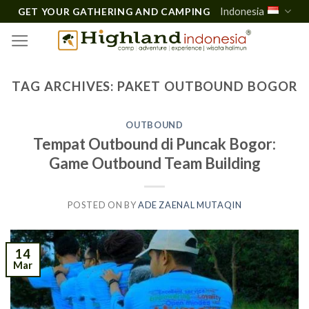
Skip
Indonesia
GET YOUR GATHERING AND CAMPING
to
content
TAG ARCHIVES:
PAKET OUTBOUND BOGOR
OUTBOUND
Tempat Outbound di Puncak Bogor:
Game Outbound Team Building
POSTED ON
BY
ADE ZAENAL MUTAQIN
14
Mar