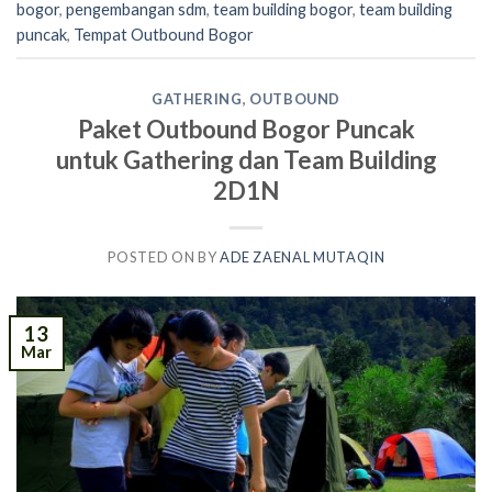
bogor
,
pengembangan sdm
,
team building bogor
,
team building
puncak
,
Tempat Outbound Bogor
GATHERING
,
OUTBOUND
Paket Outbound Bogor Puncak
untuk Gathering dan Team Building
2D1N
POSTED ON
BY
ADE ZAENAL MUTAQIN
13
Mar