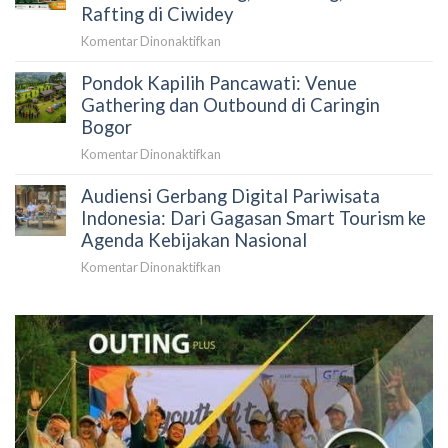
Outing
Rafting di Ciwidey
dan
Kantor:
Direksi
pada
Komentar Dinonaktifkan
Paket
Outing
Team
Pondok Kapilih Pancawati: Venue
Kantor
Building
Bandung
Gathering dan Outbound di Caringin
Seru
yang
Bogor
di
Efektif:
Bale
pada
Komentar Dinonaktifkan
Paket
Bambu
Pondok
Team
Adventure
Audiensi Gerbang Digital Pariwisata
Kapilih
Building,
Ciwidey
Pancawati:
Indonesia: Dari Gagasan Smart Tourism ke
Gathering,
Venue
Agenda Kebijakan Nasional
dan
Gathering
Rafting
pada
Komentar Dinonaktifkan
dan
di
Audiensi
Outbound
Ciwidey
Gerbang
di
Digital
Caringin
Pariwisata
Bogor
Indonesia:
Dari
Gagasan
Smart
Tourism