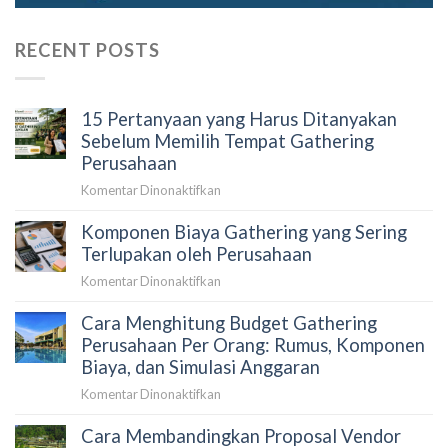
RECENT POSTS
15 Pertanyaan yang Harus Ditanyakan
Sebelum Memilih Tempat Gathering
Perusahaan
pada
Komentar Dinonaktifkan
15
Komponen Biaya Gathering yang Sering
Pertanyaan
yang
Terlupakan oleh Perusahaan
Harus
pada
Komentar Dinonaktifkan
Ditanyakan
Komponen
Sebelum
Cara Menghitung Budget Gathering
Biaya
Memilih
Gathering
Perusahaan Per Orang: Rumus, Komponen
Tempat
yang
Biaya, dan Simulasi Anggaran
Gathering
Sering
Perusahaan
pada
Komentar Dinonaktifkan
Terlupakan
Cara
oleh
Cara Membandingkan Proposal Vendor
Menghitung
Perusahaan