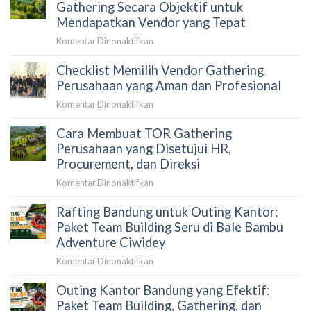
Budget
Gathering Secara Objektif untuk
Gathering
Mendapatkan Vendor yang Tepat
Perusahaan
pada
Komentar Dinonaktifkan
Per
Cara
Orang:
Checklist Memilih Vendor Gathering
Membandingkan
Rumus,
Proposal
Perusahaan yang Aman dan Profesional
Komponen
Vendor
Biaya,
pada
Komentar Dinonaktifkan
Gathering
dan
Checklist
Secara
Simulasi
Cara Membuat TOR Gathering
Memilih
Objektif
Anggaran
Vendor
Perusahaan yang Disetujui HR,
untuk
Gathering
Procurement, dan Direksi
Mendapatkan
Perusahaan
Vendor
pada
Komentar Dinonaktifkan
yang
yang
Cara
Aman
Tepat
Rafting Bandung untuk Outing Kantor:
Membuat
dan
TOR
Paket Team Building Seru di Bale Bambu
Profesional
Gathering
Adventure Ciwidey
Perusahaan
pada
Komentar Dinonaktifkan
yang
Rafting
Disetujui
Outing Kantor Bandung yang Efektif:
Bandung
HR,
untuk
Paket Team Building, Gathering, dan
Procurement,