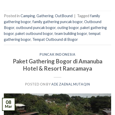
Posted in
Camping
,
Gathering
,
OutBound
|
Tagged
family
gathering bogor
,
family gathering puncak bogor
,
Outbound
Bogor
,
outbound puncak bogor
,
outing bogor
,
paket gathering
bogor
,
paket outbound bogor
,
team building bogor
,
tempat
gathering bogor
,
Tempat Outbound di Bogor
PUNCAK INDONESIA
Paket Gathering Bogor di Amanuba
Hotel & Resort Rancamaya
POSTED ON
BY
ADE ZAENAL MUTAQIN
08
Mar