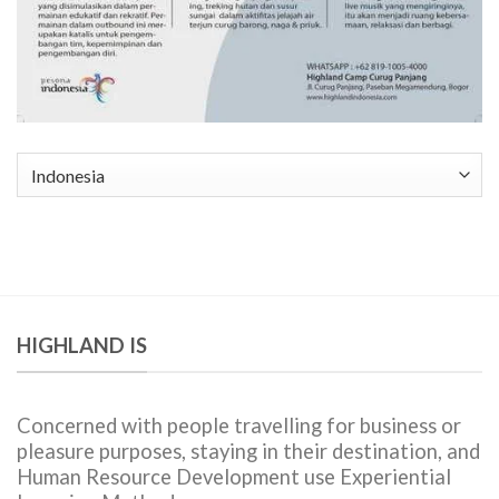
Pilih
sebuah
bahasa
HIGHLAND IS
Concerned with people travelling for business or
pleasure purposes, staying in their destination, and
Human Resource Development use Experiential