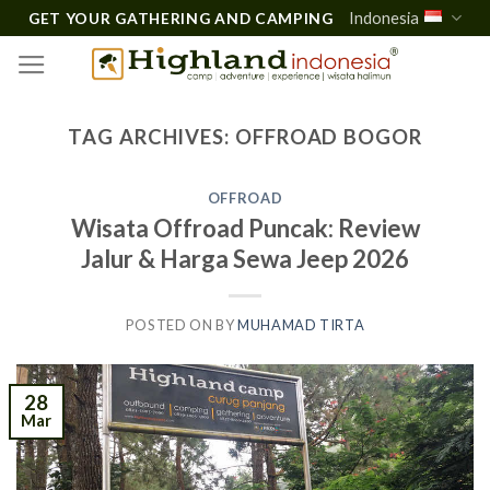
Skip
Indonesia
GET YOUR GATHERING AND CAMPING
to
content
TAG ARCHIVES:
OFFROAD BOGOR
OFFROAD
Wisata Offroad Puncak: Review
Jalur & Harga Sewa Jeep 2026
POSTED ON
BY
MUHAMAD TIRTA
28
Mar