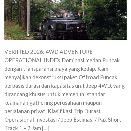
VERIFIED 2026: 4WD ADVENTURE
OPERATIONAL INDEX Dominasi medan Puncak
dengan transparansi biaya yang kedap. Kami
menyajikan dekonstruksi paket Offroad Puncak
berbasis durasi dan kapasitas unit Jeep 4WD, yang
dirancang khusus untuk memenuhi standar
keamanan gathering perusahaan maupun
perjalanan privat. Klasifikasi Trip Durasi
Operasional Investasi / Jeep Estimasi / Pax Short
Track 1 – 2 Jam […]