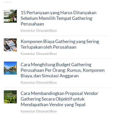
15 Pertanyaan yang Harus Ditanyakan
Sebelum Memilih Tempat Gathering
Perusahaan
pada
Komentar Dinonaktifkan
15
Komponen Biaya Gathering yang Sering
Pertanyaan
yang
Terlupakan oleh Perusahaan
Harus
pada
Komentar Dinonaktifkan
Ditanyakan
Komponen
Sebelum
Cara Menghitung Budget Gathering
Biaya
Memilih
Gathering
Perusahaan Per Orang: Rumus, Komponen
Tempat
yang
Biaya, dan Simulasi Anggaran
Gathering
Sering
Perusahaan
pada
Komentar Dinonaktifkan
Terlupakan
Cara
oleh
Cara Membandingkan Proposal Vendor
Menghitung
Perusahaan
Budget
Gathering Secara Objektif untuk
Gathering
Mendapatkan Vendor yang Tepat
Perusahaan
pada
Komentar Dinonaktifkan
Per