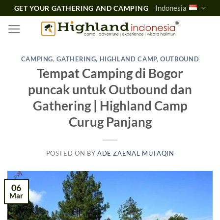
Skip
Indonesia
GET YOUR GATHERING AND CAMPING
to
content
CAMPING
,
GATHERING
,
HIGHLAND CAMP
,
OUTBOUND
Tempat Camping di Bogor
puncak untuk Outbound dan
Gathering | Highland Camp
Curug Panjang
POSTED ON
BY
ADE ZAENAL MUTAQIN
06
Mar