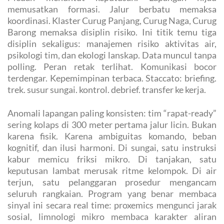
memusatkan formasi. Jalur berbatu memaksa
koordinasi. Klaster Curug Panjang, Curug Naga, Curug
Barong memaksa disiplin risiko. Ini titik temu tiga
disiplin sekaligus: manajemen risiko aktivitas air,
psikologi tim, dan ekologi lanskap. Data muncul tanpa
polling. Peran retak terlihat. Komunikasi bocor
terdengar. Kepemimpinan terbaca. Staccato: briefing.
trek. susur sungai. kontrol. debrief. transfer ke kerja.
Anomali lapangan paling konsisten: tim “rapat-ready”
sering kolaps di 300 meter pertama jalur licin. Bukan
karena fisik. Karena ambiguitas komando, beban
kognitif, dan ilusi harmoni. Di sungai, satu instruksi
kabur memicu friksi mikro. Di tanjakan, satu
keputusan lambat merusak ritme kelompok. Di air
terjun, satu pelanggaran prosedur mengancam
seluruh rangkaian. Program yang benar membaca
sinyal ini secara real time: proxemics mengunci jarak
sosial, limnologi mikro membaca karakter aliran