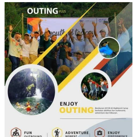
di
Digital
Caringin
Pariwisata
Bogor
Indonesia:
Dari
Gagasan
Smart
Tourism
ke
Agenda
Kebijakan
Nasional