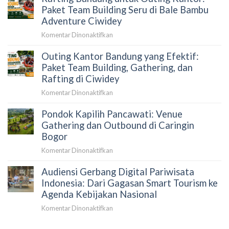
dan
TOR
Paket Team Building Seru di Bale Bambu
Profesional
Gathering
Adventure Ciwidey
Perusahaan
pada
Komentar Dinonaktifkan
yang
Rafting
Disetujui
Outing Kantor Bandung yang Efektif:
Bandung
HR,
untuk
Paket Team Building, Gathering, dan
Procurement,
Outing
Rafting di Ciwidey
dan
Kantor:
Direksi
pada
Komentar Dinonaktifkan
Paket
Outing
Team
Pondok Kapilih Pancawati: Venue
Kantor
Building
Bandung
Gathering dan Outbound di Caringin
Seru
yang
Bogor
di
Efektif:
Bale
pada
Komentar Dinonaktifkan
Paket
Bambu
Pondok
Team
Adventure
Audiensi Gerbang Digital Pariwisata
Kapilih
Building,
Ciwidey
Pancawati:
Indonesia: Dari Gagasan Smart Tourism ke
Gathering,
Venue
Agenda Kebijakan Nasional
dan
Gathering
Rafting
pada
Komentar Dinonaktifkan
dan
di
Audiensi
Outbound
Ciwidey
Gerbang