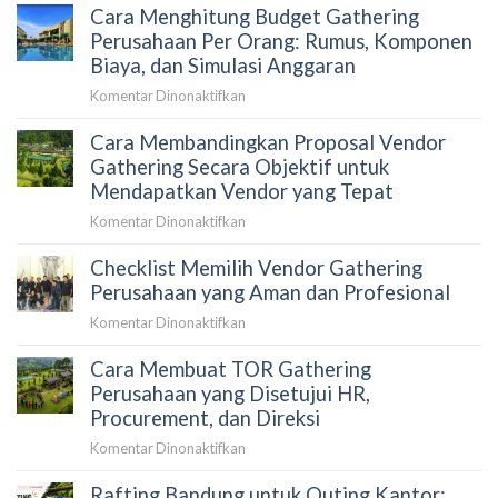
Sebelum
Cara Menghitung Budget Gathering
Biaya
Memilih
Gathering
Perusahaan Per Orang: Rumus, Komponen
Tempat
yang
Biaya, dan Simulasi Anggaran
Gathering
Sering
Perusahaan
pada
Komentar Dinonaktifkan
Terlupakan
Cara
oleh
Cara Membandingkan Proposal Vendor
Menghitung
Perusahaan
Budget
Gathering Secara Objektif untuk
Gathering
Mendapatkan Vendor yang Tepat
Perusahaan
pada
Komentar Dinonaktifkan
Per
Cara
Orang:
Checklist Memilih Vendor Gathering
Membandingkan
Rumus,
Proposal
Perusahaan yang Aman dan Profesional
Komponen
Vendor
Biaya,
pada
Komentar Dinonaktifkan
Gathering
dan
Checklist
Secara
Simulasi
Cara Membuat TOR Gathering
Memilih
Objektif
Anggaran
Vendor
Perusahaan yang Disetujui HR,
untuk
Gathering
Procurement, dan Direksi
Mendapatkan
Perusahaan
Vendor
pada
Komentar Dinonaktifkan
yang
yang
Cara
Aman
Tepat
Rafting Bandung untuk Outing Kantor:
Membuat