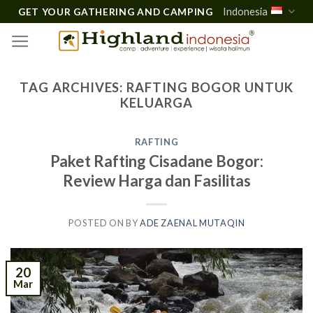
Skip
Indonesia
GET YOUR GATHERING AND CAMPING
to
content
TAG ARCHIVES:
RAFTING BOGOR UNTUK
KELUARGA
RAFTING
Paket Rafting Cisadane Bogor:
Review Harga dan Fasilitas
POSTED ON
BY
ADE ZAENAL MUTAQIN
20
Mar