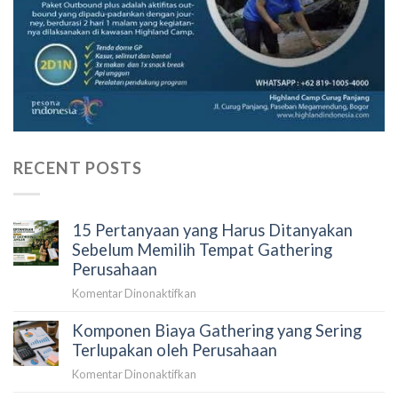
RECENT POSTS
15 Pertanyaan yang Harus Ditanyakan
Sebelum Memilih Tempat Gathering
Perusahaan
pada
Komentar Dinonaktifkan
15
Komponen Biaya Gathering yang Sering
Pertanyaan
yang
Terlupakan oleh Perusahaan
Harus
pada
Komentar Dinonaktifkan
Ditanyakan
Komponen