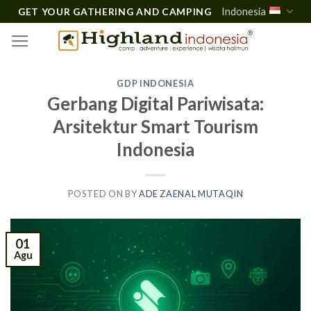
Skip
Indonesia
GET YOUR GATHERING AND CAMPING
to
content
GDP INDONESIA
Gerbang Digital Pariwisata:
Arsitektur Smart Tourism
Indonesia
POSTED ON
BY
ADE ZAENAL MUTAQIN
01
Agu