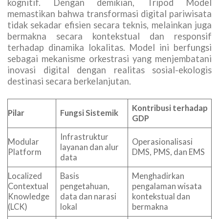
kognitif. Dengan demikian, Tripod Model
memastikan bahwa transformasi digital pariwisata
tidak sekadar efisien secara teknis, melainkan juga
bermakna secara kontekstual dan responsif
terhadap dinamika lokalitas. Model ini berfungsi
sebagai mekanisme orkestrasi yang menjembatani
inovasi digital dengan realitas sosial-ekologis
destinasi secara berkelanjutan.
Kontribusi terhadap
Pilar
Fungsi Sistemik
GDP
Infrastruktur
Modular
Operasionalisasi
layanan dan alur
Platform
DMS, PMS, dan EMS
data
Localized
Basis
Menghadirkan
Contextual
pengetahuan,
pengalaman wisata
Knowledge
data dan narasi
kontekstual dan
(LCK)
lokal
bermakna